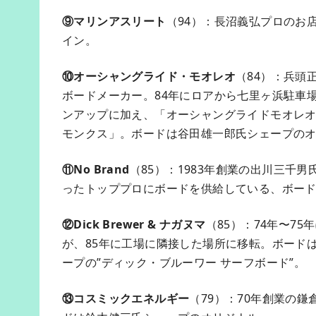
⑨マリンアスリート
（94）：長沼義弘プロのお
イン。
⑩オーシャングライド・モオレオ
（84）：兵頭
ボードメーカー。84年にロアから七里ヶ浜駐車
ンアップに加え、「オーシャングライドモオレオ
モンクス」。ボードは谷田雄一郎氏シェープの
⑪No Brand
（85）：1983年創業の出川三千
ったトッププロにボードを供給している、ボードはオ
⑫Dick Brewer & ナガヌマ
（85）：74年〜7
が、85年に工場に隣接した場所に移転。ボード
ープの”ディック・ブルーワー サーフボード”。
⑬コスミックエネルギー
（79）：70年創業の