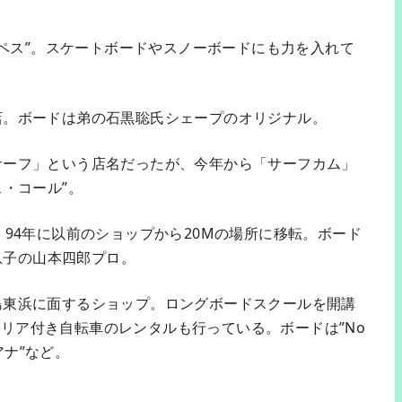
”ロペス”。スケートボードやスノーボードにも力を入れて
店。ボードは弟の石黒聡氏シェープのオリジナル。
サーフ」という店名だったが、今年から「サーフカム」
ス・コール”。
。94年に以前のショップから20Mの場所に移転。ボード
は息子の山本四郎プロ。
島東浜に面するショップ。ロングボードスクールを開講
リア付き自転車のレンタルも行っている。ボードは”No
アナ”など。