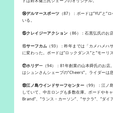
ドは鈴木健三氏シェープのオリジナル。
⑭デルマースポーツ
（87）：ボードは”YU”と
いる。
⑮クレイジーアクション
（86）：石黒弘氏のお
⑯
サーフカム
（93）：昨年までは「カメハメハ
に変わった。ボードは”ロックダンス”と”モーリ
⑰ホリデ
ー（94）：81年創業の山本舜氏のお店
はシュンさんシェープの”Cheers”。ライダー
⑱江ノ島ウインドサーフセンター
（99）：江ノ
していて、中古ロングも多数在庫。ボードやキャ
Brand”、”ランス・カーソン”、”サクラ”、”ダイ