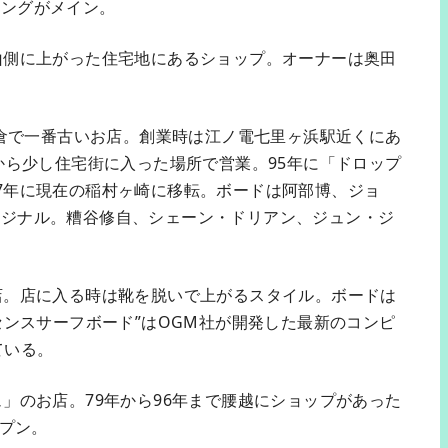
ロングがメイン。
山側に上がった住宅地にあるショップ。オーナーは奥田
の鎌倉で一番古いお店。創業時は江ノ電七里ヶ浜駅近くにあ
から少し住宅街に入った場所で営業。95年に「ドロップ
7年に現在の稲村ヶ崎に移転。ボードは阿部博、ジョ
リジナル。糟谷修自、シェーン・ドリアン、ジュン・ジ
店。店に入る時は靴を脱いで上がるスタイル。ボードは
センスサーフボード”はOGM社が開発した最新のコンピ
れている。
ュ」のお店。79年から96年まで腰越にショップがあった
ープン。