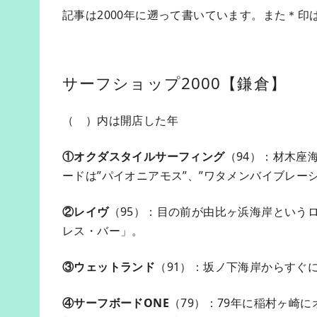
記事は2000年に遡って書いています。また＊印は
サーフショップ2000【鎌倉】
（ ）内は開店した年
①オクダスタイルサーフィング
（94）：材木座
ードは”パイオニアモス”、”ワタメンバイブレーシ
②レイヴ
（95）：目の前が由比ヶ浜海岸というロ
レス・バー」。
③ウェットランド
（91）：坂ノ下海岸からすぐにあ
④サーフボードONE
（79）：79年に稲村ヶ崎