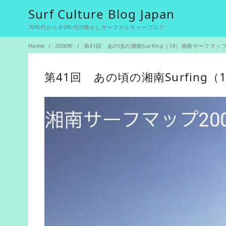
Surf Culture Blog Japan
70年代から８0年代の懐かしサーフカルチャーブログ
Home
2000年
第41回 あの頃の湘南Surfing（14）湘南サーフマップ
第41回 あの頃の湘南Surfing