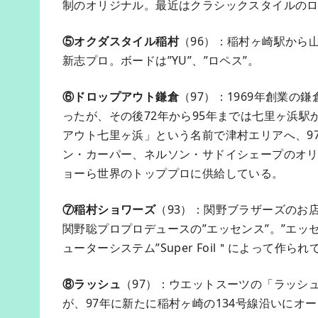
制のオリジナル。最近はクラシックスタイルの
⑤オクダスタイル稲村
（96）：稲村ヶ崎駅から
新志プロ。ボードは”YU”、”ロペス”。
⑥ドロップアウト鎌倉
（97）：1969年創業
ったが、その後72年から95年までは七里ヶ浜駅
アウト七里ヶ浜」という名前で津村エリアへ、9
ン・カーパー、ネルソン・サドイシェープのオ
ョーら世界のトッププロに供給している。
⑦稲村ショワーズ
（93）：関野ブラザーズのお
関野聡プロプロデュースの”エッセンス”。”エッ
ューターシステム”Super Foil＂によって作ら
⑧ラッシュ
（97）：ウエットスーツの「ラッシ
が、97年に新たに稲村ヶ崎の134号線沿いにオ