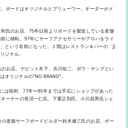
店。ボードはオリジナルとブリューワー。オーダーがメ
正和氏のお店。75年以前よりボードを製造している老舗
場前に移転。97年にサーフアクセサリーやアロハをライ
」という名前になった。１階はレストラン＆バーの「JJ
オリジナル。
男氏のお店。デビット木下、吉川祐二、ボウ・ヤングとい
リジナルの”NO BRAND”。
5年には稲村、77年〜85年までは手広にショップがあった
はオーナーの長沼一仁氏、下重正則氏、小川昌男氏シェ
鎌倉の老舗サーフボードビルダー鈴木健三氏のお店。ボー